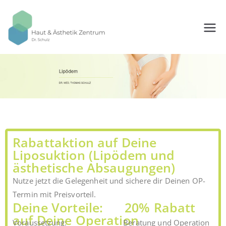
Haut &
Ästhetikze
ntrum
Doktor
Schulz
Rabattaktion auf Deine
Liposuktion (Lipödem und
ästhetische Absaugungen)
Nutze jetzt die Gelegenheit und sichere dir Deinen OP-
Termin mit Preisvorteil.
Deine Vorteile: 20% Rabatt
auf Deine Operation
Voraussetzung: Beratung und Operation